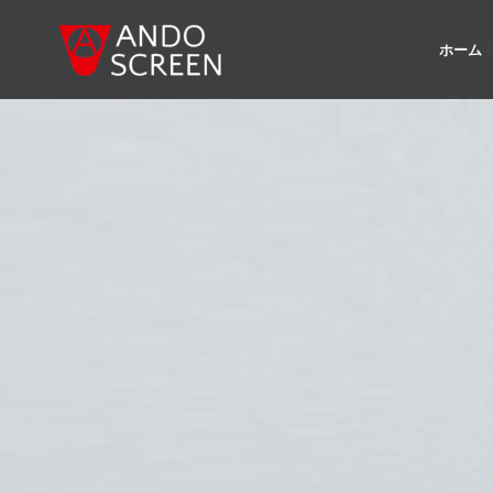
内
容
ホーム
を
ス
キ
ッ
プ