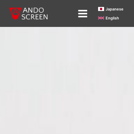
内
Japanese
容
English
を
ス
キ
ッ
プ