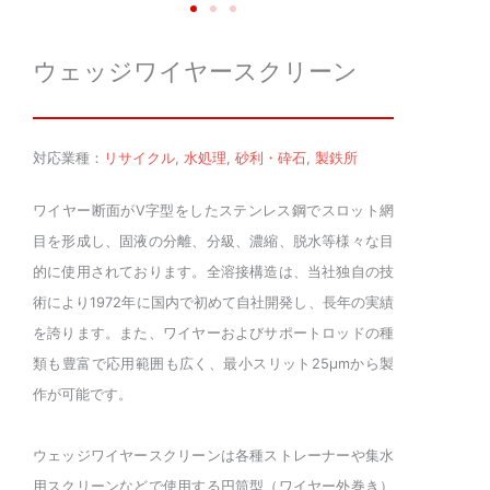
ウェッジワイヤースクリーン
対応業種：
リサイクル
,
水処理
,
砂利・砕石
,
製鉄所
ワイヤー断面がV字型をしたステンレス鋼でスロット網
目を形成し、固液の分離、分級、濃縮、脱水等様々な目
的に使用されております。全溶接構造は、当社独自の技
術により1972年に国内で初めて自社開発し、長年の実績
を誇ります。また、ワイヤーおよびサポートロッドの種
類も豊富で応用範囲も広く、最小スリット25μmから製
作が可能です。
ウェッジワイヤースクリーンは各種ストレーナーや集水
用スクリーンなどで使用する円筒型（ワイヤー外巻き）