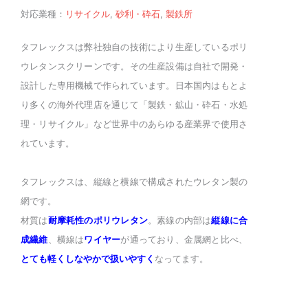
対応業種：
リサイクル
,
砂利・砕石
,
製鉄所
タフレックスは弊社独自の技術により生産しているポリ
ウレタンスクリーンです。その生産設備は自社で開発・
設計した専用機械で作られています。日本国内はもとよ
り多くの海外代理店を通じて「製鉄・鉱山・砕石・水処
理・リサイクル」など世界中のあらゆる産業界で使用さ
れています。
タフレックスは、縦線と横線で構成されたウレタン製の
網です。
材質は
耐摩耗性のポリウレタン
。素線の内部は
縦線に合
成繊維
、横線は
ワイヤー
が通っており、金属網と比べ、
とても軽くしなやかで扱いやすく
なってます。