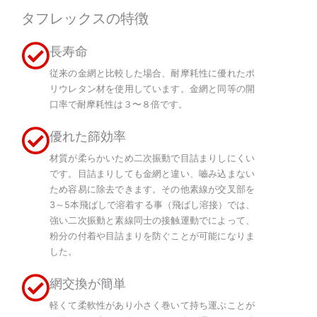
タフレックスの特徴
長寿命
従来の金網と比較した場合、耐摩耗性に優れたポ
リウレタン材を使用しています。金網と同等の開
口率で耐摩耗性は３〜８倍です。
優れた篩効率
材質が柔らかいため二次振動で目詰まりしにくい
です。目詰まりしても金網と違い、嚙み込まない
ため容易に除去できます。その他素線が交叉部を
3～5本飛ばしで溶着する事（飛ばし溶接）では、
強い二次振動と素線同士の接触運動でによって、
粉分の付着や目詰まりを防ぐことが可能になりま
した。
網交換が簡単
軽くて柔軟性があり小さく巻いて持ち運ぶことが