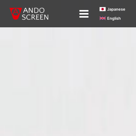
内
Japanese
容
English
を
ス
キ
ッ
プ