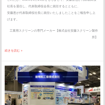
社長を退任し、代表取締役会長に就任するとともに、
安藤恵が代表取締役社長に就任いたしましたことをご報告申し上
げます。
工業用スクリーンの専門メーカー【株式会社安藤スクリーン製作
所】
続きを読む »
「Inter
Aqua
2024」
の
新
明