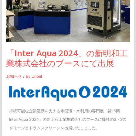
和
工
業
株
式
会
「Inter Aqua 2024」の新明和工
社
業株式会社のブースにて出展
の
ブ
お知らせ
/ By
Unbel
ー
ス
に
て
持続可能な企業活動を支える水循環・水利用の専門展「第15回
出
Inter Aqua 2024」の新明和工業株式会社のブースに弊社のS・Sス
展
クリーンとドラムスクリーンを出展いたしました。