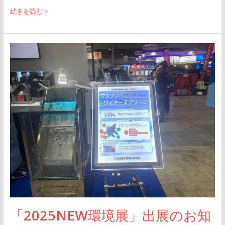
続きを読む »
「2025NEW
環
境
展」
出
展
の
お
知
ら
せ
「2025NEW環境展」出展のお知