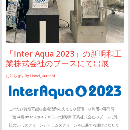
明
和
工
業
株
式
「Inter Aqua 2023」の新明和工
会
社
業株式会社のブースにて出展
の
ブ
お知らせ
/ By
Unbel_Kurachi
ー
ス
に
て
このたび持続可能な企業活動を支える水循環・水利用の専門展
出
「第14回 Inter Aqua 2023」の新明和工業株式会社のブースに弊
展
社のS・Sスクリーンとドラムスクリーンを出展する運びとなりま