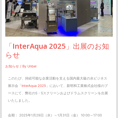
知
ら
せ
「InterAqua 2025」出展のお知
らせ
お知らせ
/ By
Unbel
このたび、持続可能な企業活動を支える国内最大級の水ビジネス
展示会「
InterAqua 2025
」において、新明和工業株式会社様のブ
ースにて、弊社のS・Sスクリーンおよびドラムスクリーンを出展
いたしました。
会期： 2025年1月29日（水）～1月31日（金） 10:00～17:00