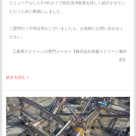
リニューアルしたS-HCタイプ高圧洗浄装置を詳しく紹介させてい
動
ただくために動画にしました。
画
が
ご質問やご不明点等がございましたら、お気軽にお問い合わせく
で
ださい。
き
ま
工業用スクリーンの専門メーカー【株式会社安藤スクリーン製作
し
所】
た
続きを読む »
イ
メ
ー
ジ
動