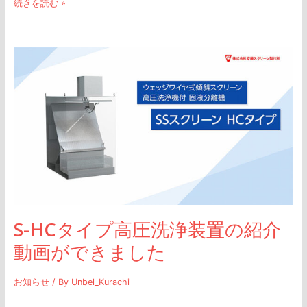
続きを読む »
S-
HC
タ
イ
プ
高
圧
洗
浄
S-HCタイプ高圧洗浄装置の紹介
装
動画ができました
置
の
お知らせ
/ By
Unbel_Kurachi
紹
介