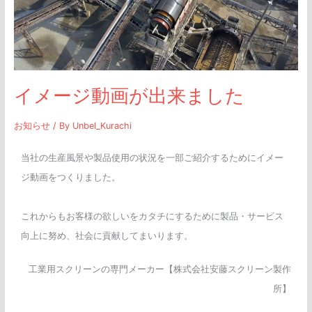
画
が
出
来
イメージ動画が出来ました
ま
し
お知らせ
/ By
Unbel_Kurachi
た
当社の生産風景や製品使用の状況を一部ご紹介するためにイメー
ジ動画をつくりました。
これからもお客様の欲しいをカタチにするために製品・サービス
向上に努め、社会に貢献してまいります。
工業用スクリーンの専門メーカー【株式会社安藤スクリーン製作
所】