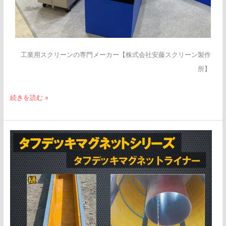
工業用スクリーンの専門メーカー【株式会社安藤スクリーン製作
所】
続きを読む »
タ
フ
デ
ッ
キ
マ
グ