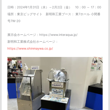
日時：2024年1月31日（水）～2月2日（金） 10：00 ～ 17：00
場所：東京ビッグサイト 新明和工業ブース： 東7ホール 小間番
号7W-20
展示会ホームページ：https://www.interaqua.jp/
新明和工業株式会社ホームページ：
https://www.shinmaywa.co.jp/