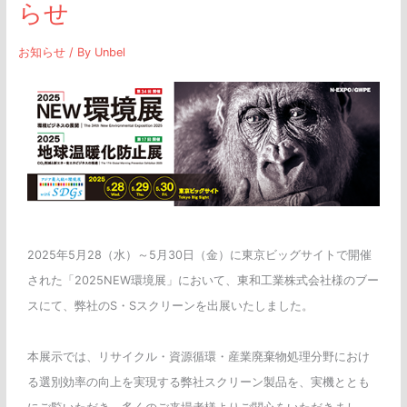
らせ
お知らせ
/ By
Unbel
2025年5月28（水）～5月30日（金）に東京ビッグサイトで開催
された「2025NEW環境展」において、東和工業株式会社様のブー
スにて、弊社のS・Sスクリーンを出展いたしました。
本展示では、リサイクル・資源循環・産業廃棄物処理分野におけ
る選別効率の向上を実現する弊社スクリーン製品を、実機ととも