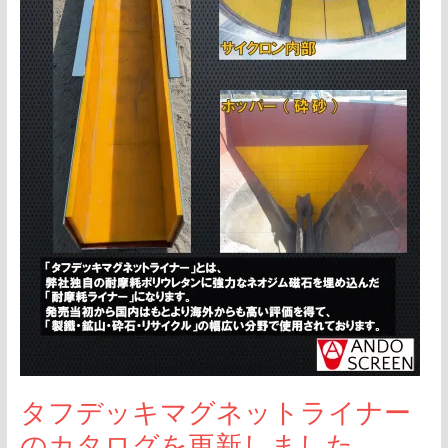
ネ
ッ
ト
ラ
イ
ナ
ー
の
カ
タ
ロ
グ
を
更
タフデッキマグネットライナー
新
のカタログを更新しました
し