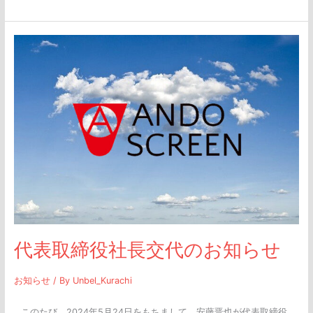
代
表
取
締
役
社
長
交
代
の
お
代表取締役社長交代のお知らせ
知
ら
お知らせ
/ By
Unbel_Kurachi
せ
このたび、2024年5月24日をもちまして、安藤晋也が代表取締役