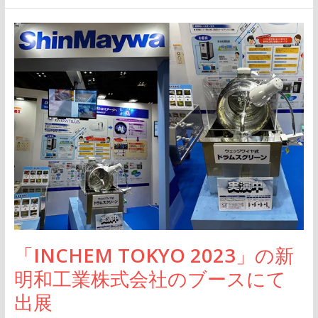
「INCHEM
TOKYO
2023」
の
新
明
和
工
業
株
式
「INCHEM TOKYO 2023」の新
会
社
明和工業株式会社のブースにて
の
出展
ブ