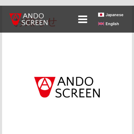
内
Japanese
お知らせ
容
English
を
ス
キ
夏
ッ
季
プ
休
業
の
お
知
ら
せ