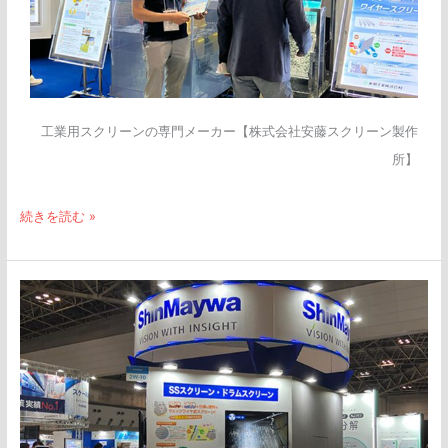
工業用スクリーンの専門メーカー【株式会社安藤スクリーン製作
所】
続きを読む »
「InterAqua
2025」
出
展
の
お