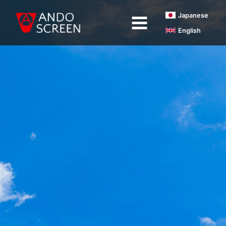
内
Japanese
容
English
を
ス
キ
ッ
プ